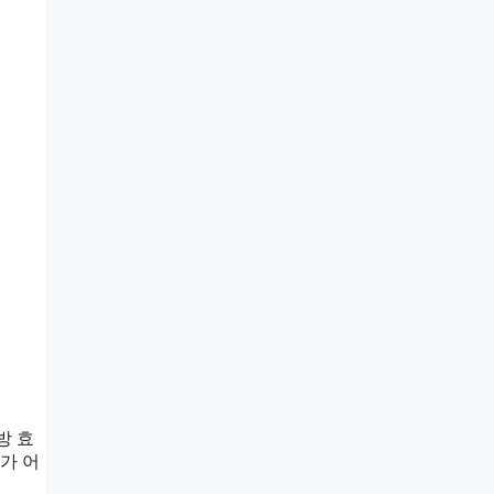
방 효
가 어