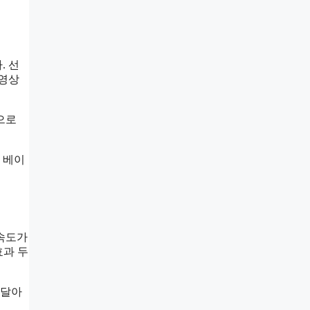
. 선
 영상
으로
 베이
 속도가
효과 두
 달아