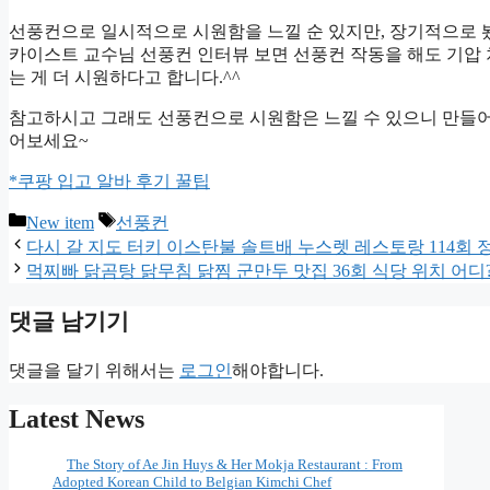
선풍컨으로 일시적으로 시원함을 느낄 순 있지만, 장기적으로 봤을
카이스트 교수님 선풍컨 인터뷰 보면 선풍컨 작동을 해도 기압 차
는 게 더 시원하다고 합니다.^^
참고하시고 그래도 선풍컨으로 시원함은 느낄 수 있으니 만들어
어보세요~
*쿠팡 입고 알바 후기 꿀팁
카
태
New item
선풍컨
테
그
다시 갈 지도 터키 이스탄불 솔트배 누스렛 레스토랑 114회 
고
먹찌빠 닭곰탕 닭무침 닭찜 군만두 맛집 36회 식당 위치 어
리
댓글 남기기
댓글을 달기 위해서는
로그인
해야합니다.
Latest News
The Story of Ae Jin Huys & Her Mokja Restaurant : From
Adopted Korean Child to Belgian Kimchi Chef