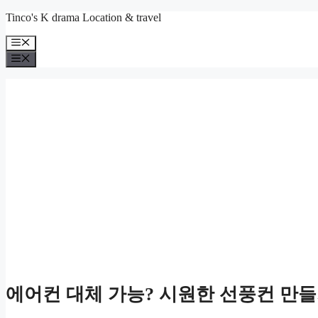
컨
Tinco's K drama Location & travel
텐
메
츠
뉴
메
로
뉴
건
너
뛰
기
에어컨 대체 가능? 시원한 선풍컨 만들기