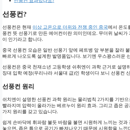
선풍컨 효과있나요?
선풍컨?
선풍컨은 현재
이상 고온으로 더위와 전쟁 중인 중국
에서 온도
풍컨 뜻 선풍기로 만든 에어컨이란 의미인데요. 무더위 날씨가
이 인기라고 합니다.
중국 선풍컨 모습은 일반 선풍기 앞에 페트병 앞 부분을 잘라 
빠르게 나오도록 설계한 발명품입니다. 보기엔 우스꽝스러운 
선풍컨은 중국 천재소년 고등학생 쉬취엔이 과학 근거로 설명
징대 입학 예정(우리나라 서울대 급)인 학생이다 보니 선풍컨 
선풍컨 원리
쉬치엔이 설명한 선풍컨 과학 원리는 물리법칙 2가지를 기반으로
빨라지며 압력이 올라가는 베르누이 원리 효과. 그리고 좁은 공
가지 원리를 갖고 있습니다.
쉽게 손바닥에 휘파람 불듯 바람을 불면 시원하게 느끼는 것과
놓으면, 좁은 틈으로 공기가 빠져나오기 때문에 시원함을 느낀