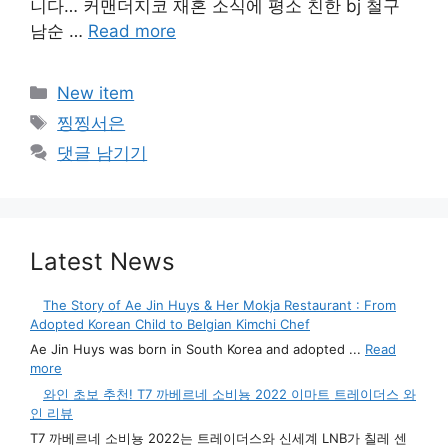
니다… 커맨더지코 재혼 소식에 평소 친한 bj 철구
남순 …
Read more
카
New item
테
태
찡찡서은
고
그
댓글 남기기
리
Latest News
The Story of Ae Jin Huys & Her Mokja Restaurant : From
Adopted Korean Child to Belgian Kimchi Chef
Ae Jin Huys was born in South Korea and adopted ...
Read
more
와인 초보 추천! T7 까베르네 소비뇽 2022 이마트 트레이더스 와
인 리뷰
T7 까베르네 소비뇽 2022는 트레이더스와 신세계 LNB가 칠레 센