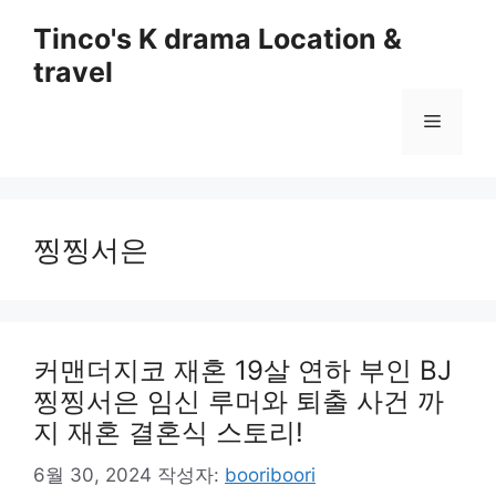
컨
Tinco's K drama Location &
텐
travel
츠
로
메
건
너
뛰
뉴
기
찡찡서은
커맨더지코 재혼 19살 연하 부인 BJ
찡찡서은 임신 루머와 퇴출 사건 까
지 재혼 결혼식 스토리!
6월 30, 2024
작성자:
booriboori