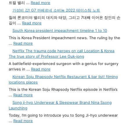
트럴 밸리 ...
Read more
가성비 갑! G7 까베르네 소비뇽 2022 테이스팅 노트
칠레 론코미야 밸리의 대지와 태양, 그리고 7대째 이어온 장인의 손
길이 ...
Read more
South Korea president impeachment timeline 1 to 10
This is Korea President impeachment news. The ruling by the
...
Read more
Netflix The trauma code heroes on call Location & Korea
The true story of Professor Lee Guk-jong
A battlefield-experienced surgeon with a genius for surgery
arrives in ...
Read more
Korean Soju Rhapsody Netflix Restaurant & bar list! filming
locations places
This is the Korean Soju Rhapsody Netflix episode in Netflix’s
...
Read more
Song ji-hyo Underwear & Sleepwear Brand Nina Ssong
Launching
Today, I’m going to introduce you to Song Ji-hyo underwear
...
Read more